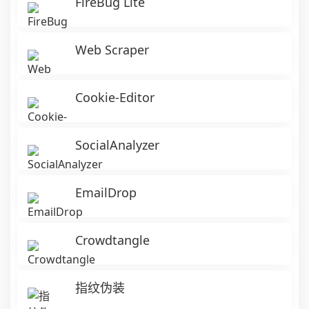
FireBug Lite
Web Scraper
Cookie-Editor
SocialAnalyzer
EmailDrop
Crowdtangle
指纹伪装