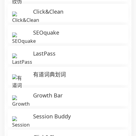
Click&Clean
SEOquake
LastPass
有道词典划词
Growth Bar
Session Buddy