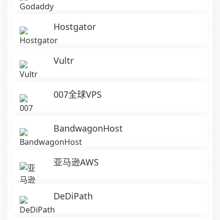
Hostgator
Vultr
007全球VPS
BandwagonHost
亚马逊AWS
DeDiPath