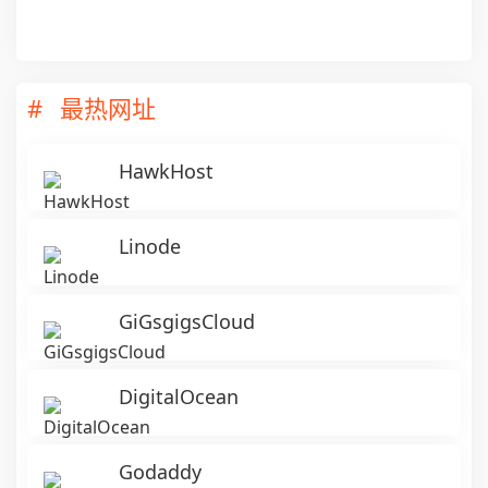
最热网址
HawkHost
Linode
GiGsgigsCloud
DigitalOcean
Godaddy