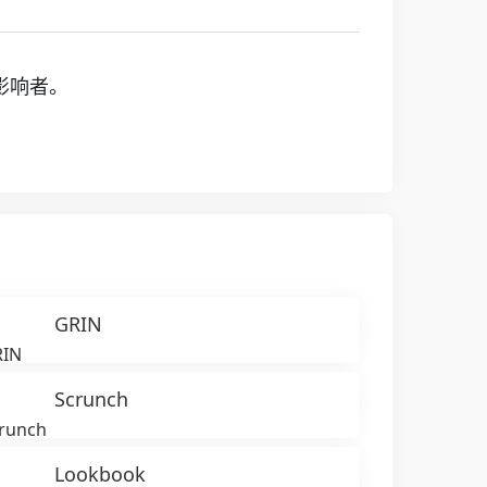
影响者。
GRIN
Scrunch
Lookbook