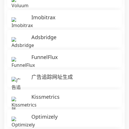
Imobitrax
Adsbridge
FunnelFlux
广告追踪网址生成
Kissmetrics
Optimizely